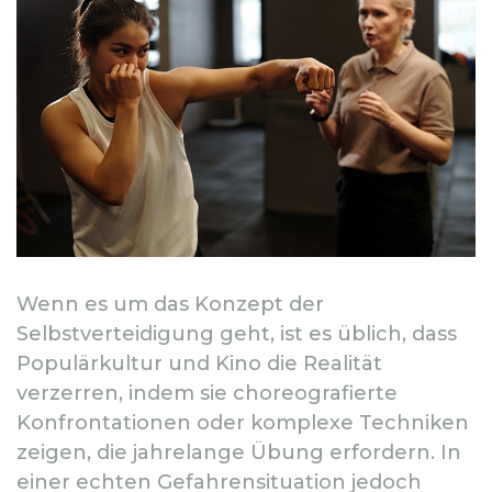
Wenn es um das Konzept der
Selbstverteidigung geht, ist es üblich, dass
Populärkultur und Kino die Realität
verzerren, indem sie choreografierte
Konfrontationen oder komplexe Techniken
zeigen, die jahrelange Übung erfordern. In
einer echten Gefahrensituation jedoch