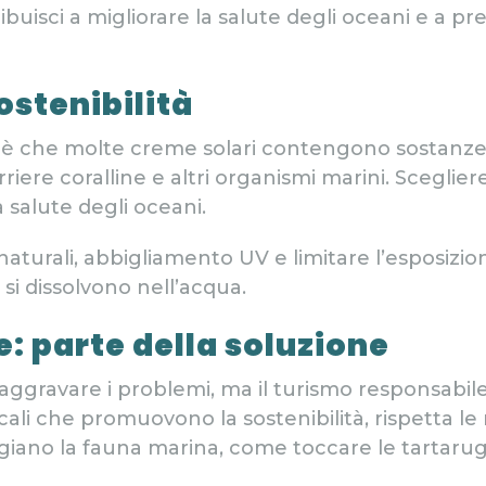
ibuisci a migliorare la salute degli oceani e a p
ostenibilità
 è che molte creme solari contengono sostanze
re coralline e altri organismi marini. Sceglier
 salute degli oceani.
turali, abbigliamento UV e limitare l’esposizione
 si dissolvono nell’acqua.
: parte della soluzione
 aggravare i problemi, ma il turismo responsabil
ocali che promuovono la sostenibilità, rispetta l
iano la fauna marina, come toccare le tartarugh