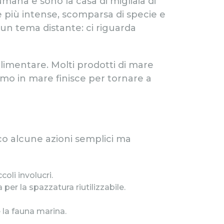
umana e sono la casa di migliaia di
 più intense, scomparsa di specie e
è un tema distante: ci riguarda
alimentare. Molti prodotti di mare
amo in mare finisce per tornare a
?
cco alcune azioni semplici ma
coli involucri.
 per la spazzatura riutilizzabile.
 la fauna marina.