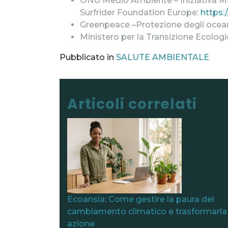
ONU Medio Ambiente – Iniziativa Mar
Surfrider Foundation Europe:
https:
Greenpeace –Protezione degli ocea
Ministero per la Transizione Ecologic
Pubblicato in
SALUTE AMBIENTALE
Navigazione artico
Articoli correlati
Ecoansia: Come gestire la paura del
cambiamento climatico e trasformarla 
azione