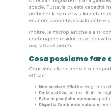
Gli oceani regolano il clima globale
specie. Tuttavia, questa capacità 
rischi per la sicurezza alimentare d
economicamente, socialmente e p
Inoltre, le microplastiche e altri c
contengono residui tossici derivati
noi, letteralmente.
Cosa possiamo fare 
Ogni visita alla spiaggia è un’oppo
efficaci:
Non lasciare rifiuti:
raccogli tutto ci
Pulizia attiva:
se trovi rifiuti, racc
Evita le plastiche monouso:
porta 
Rispetta l’ambiente naturale:
non 