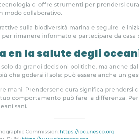
tecnologia ci offre strumenti per prendersi cura
in modo collaborativo.
tive sulla biodiversità marina e seguire le iniz
er rimanere informato e partecipare da casa o 
ta en
la salute degli ocean
solo da grandi decisioni politiche, ma anche dal
più che godersi il sole: può essere anche un ges
tre mani. Prendersene cura significa prendersi cu
il tuo comportamento può fare la differenza. P
eani sani.
nographic Commission:
https://ioc.unesco.org