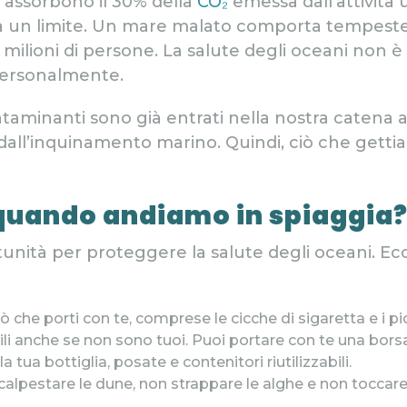
, assorbono il 30% della
CO₂
emessa dall’attività 
ha un limite. Un mare malato comporta tempeste
i milioni di persone. La salute degli oceani non 
ersonalmente.
ontaminanti sono già entrati nella nostra catena 
 dall’inquinamento marino. Quindi, ciò che getti
quando andiamo in spiaggia
rtunità per proteggere la salute degli oceani. E
ò che porti con te, comprese le cicche di sigaretta e i pic
oglili anche se non sono tuoi. Puoi portare con te una borsa
la tua bottiglia, posate e contenitori riutilizzabili.
calpestare le dune, non strappare le alghe e non toccare