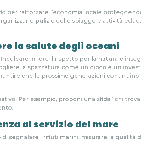
 per rafforzare l’economia locale proteggendo 
organizzano pulizie delle spiagge e attività educ
ere
la salute degli oceani
culcare in loro il rispetto per la natura e insegn
accogliere la spazzatura come un gioco è un inves
ntire che le prossime generazioni continuino a 
tivo. Per esempio, proponi una sfida “chi trova p
ento.
nza al servizio del mare
 segnalare i rifiuti marini, misurare la qualità 