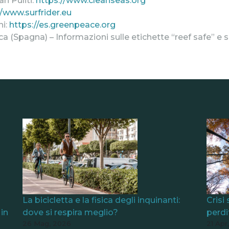
i Puliti:
https://www.cleanseas.org
//www.surfrider.eu
ni:
https://es.greenpeace.org
a (Spagna) – Informazioni sulle etichette “reef safe” e su
li
La bicicletta e la fisica degli inquinanti:
Crisi
in
dove si respira meglio?
perdit
26 Mag, 2026
21 Apr