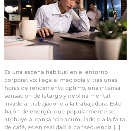
Es una escena habitual en el entorno
corporativo: llega el mediodía y, tras unas
horas de rendimiento óptimo, una intensa
sensación de letargo y neblina mental
invade al trabajador o a la trabajadora. Este
bajón de energía, que popularmente se
atribuye al cansancio acumulado o a la falta
de café, es en realidad la consecuencia […]