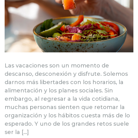
Las vacaciones son un momento de
descanso, desconexión y disfrute. Solemos
darnos más libertades con los horarios, la
alimentación y los planes sociales. Sin
embargo, al regresar a la vida cotidiana,
muchas personas sienten que retomar la
organización y los hábitos cuesta más de lo
esperado. Y uno de los grandes retos suele
ser la […]