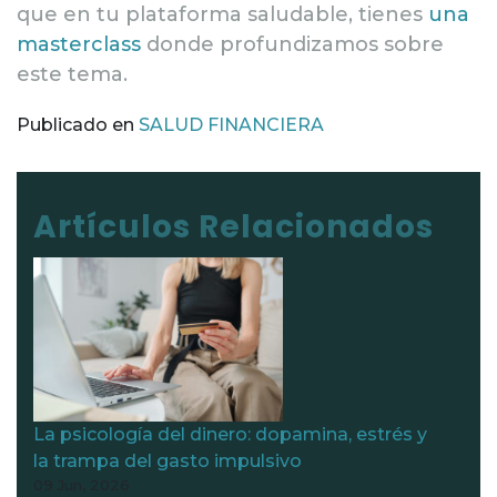
que en tu plataforma saludable, tienes
una
masterclass
donde profundizamos sobre
este tema.
Publicado en
SALUD FINANCIERA
Navegación de entrada
Artículos Relacionados
La psicología del dinero: dopamina, estrés y
la trampa del gasto impulsivo
09 Jun, 2026