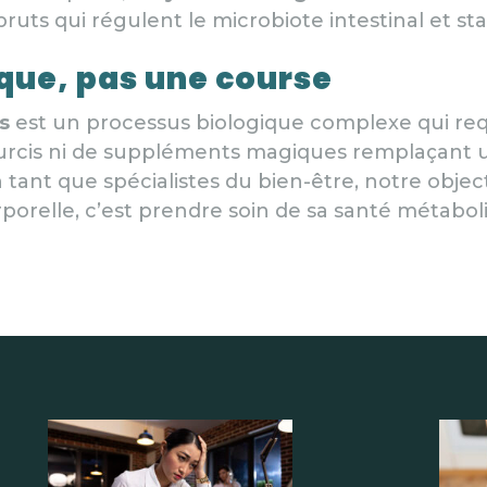
ruts qui régulent le microbiote intestinal et st
que, pas une course
s
est un processus biologique complexe qui requ
courcis ni de suppléments magiques remplaçant
 tant que spécialistes du bien-être, notre obj
porelle, c’est prendre soin de sa santé métaboli
icles