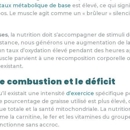
taux métabolique de base
est élevé, ce qui signif
. Le muscle agit comme un « brûleur » silencieu
ses
, la nutrition doit s’accompagner de stimuli d
ésistance, nous générons une augmentation de 
un taux d’oxydation élevé pendant des heures apr
uscle parvient à une recomposition corporelle où
existant.
e combustion et le déficit
il existait une intensité
d’exercice
spécifique po
le pourcentage de graisse utilisé est plus élevé
ue totale et la santé mitochondriale. La nutritio
 la carnitine, le fer et les vitamines du group
onctionne sans accroc.