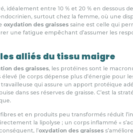
éré, idéalement entre 10 % et 20 % en dessous de
docrinien, surtout chez la femme, où une dispo
ne
oxydation des graisses
saine est celle qui per
érer une fatigue empêchant d’assumer les respo
 les alliés du tissu maigre
tion des graisses
, les protéines sont le macro
 élevé (le corps dépense plus d’énergie pour les 
 la travailleuse qui assure un apport protéique ad
se dans ses réserves de graisse. C’est la stratég
que.
 fibres et en produits peu transformés réduit l’
ectement la lipolyse ; un corps inflammé « s’ac
conséquent, l’
oxydation des graisses
s’amélior